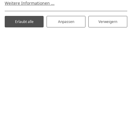
Weitere Informationen ...
Erlaubt alle
Anpassen
Verweigern
Online buchen
Kommen Sie zum Camping nach
Oosterhout
Wir freuen uns auf Ihren Besuch bei De Kleine Abtshoeve!
Haben Sie Fragen oder Wünsche? Lassen Sie es uns
bitte wissen.
Mit freundlichen Grüßen, Familie Snoeren
+31 (0)76-5871135
info@dekleineabtshoeve.nl